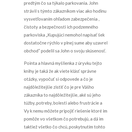
predtým čo sa týkalo parkovania. John
strávil s týmto zákazníkom viac ako hodinu
vysvetľovaním ohľadom zabezpečenia ,
čistoty a bezpečnosti ich podzemného
parkoviska „Kupujúci nemohol napísať šek
dostatočne rýchlo v plnej sume aby uzavrel
obchod“ podelil sa John o svoju skúsenosť.
Pointa a hlavná myšlienka z úryvku tejto
knihy je taká že ak viete klásť správne
otázky, vypočuť si odpovede a čo je
najdôležitejšie zistiť čo je pre Vášho
zákazníka to najdôležitejšie, aké sú jeho
túžby, potreby, bolesti alebo frustrácie a
Vy k nemu môžete pripojiť riešenie ktoré im
pomôže vo všetkom čo potrebujú, a dá im
taktiež všetko čo chcú, poskytnutím tohto