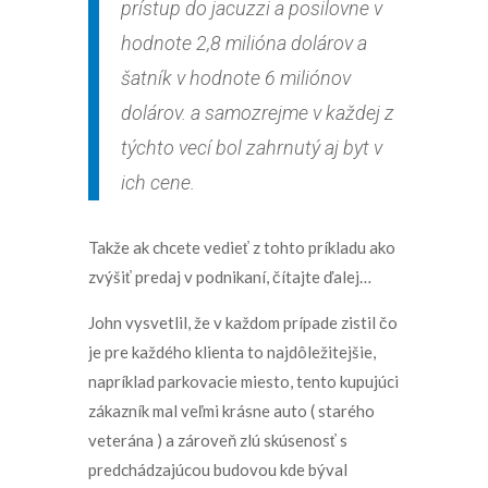
prístup do jacuzzi a posilovne v
hodnote 2,8 milióna dolárov a
šatník v hodnote 6 miliónov
dolárov. a samozrejme v každej z
týchto vecí bol zahrnutý aj byt v
ich cene.
Takže ak chcete vedieť z tohto príkladu ako
zvýšiť predaj v podnikaní, čítajte ďalej…
John vysvetlil, že v každom prípade zistil čo
je pre každého klienta to najdôležitejšie,
napríklad parkovacie miesto, tento kupujúci
zákazník mal veľmi krásne auto ( starého
veterána ) a zároveň zlú skúsenosť s
predchádzajúcou budovou kde býval