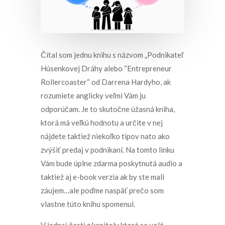
Čítal som jednu knihu s názvom „Podnikateľ
Húsenkovej Dráhy alebo “Entrepreneur
Rollercoaster“ od Darrena Hardyho, ak
rozumiete anglicky veľmi Vám ju
odporúčam. Je to skutočne úžasná kniha,
ktorá má veľkú hodnotu a určite v nej
nájdete taktiež niekoľko tipov nato ako
zvýšiť predaj v podnikaní. Na tomto linku
Vám bude úplne zdarma poskytnutá audio a
taktiež aj e-book verzia ak by ste mali
záujem…ale poďme naspäť prečo som
vlastne túto knihu spomenul.