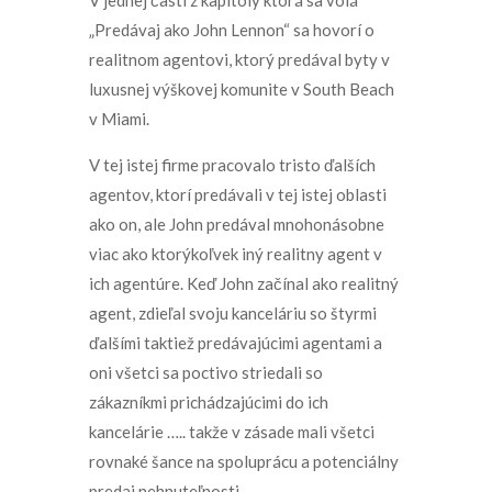
V jednej časti z kapitoly ktorá sa volá
„Predávaj ako John Lennon“ sa hovorí o
realitnom agentovi, ktorý predával byty v
luxusnej výškovej komunite v South Beach
v Miami.
V tej istej firme pracovalo tristo ďalších
agentov, ktorí predávali v tej istej oblasti
ako on, ale John predával mnohonásobne
viac ako ktorýkoľvek iný realitny agent v
ich agentúre. Keď John začínal ako realitný
agent, zdieľal svoju kanceláriu so štyrmi
ďalšími taktiež predávajúcimi agentami a
oni všetci sa poctivo striedali so
zákazníkmi prichádzajúcimi do ich
kancelárie ….. takže v zásade mali všetci
rovnaké šance na spoluprácu a potenciálny
predaj nehnuteľnosti.