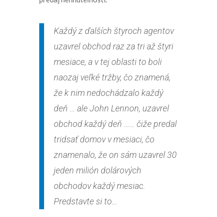
Každý z ďalších štyroch agentov
uzavrel obchod raz za tri až štyri
mesiace, a v tej oblasti to boli
naozaj veľké tržby, čo znamená,
že k nim nedochádzalo každý
deň … ale John Lennon, uzavrel
obchod každý deň …… čiže predal
tridsať domov v mesiaci, čo
znamenalo, že on sám uzavrel 30
jeden milión dolárových
obchodov každý mesiac.
Predstavte si to…