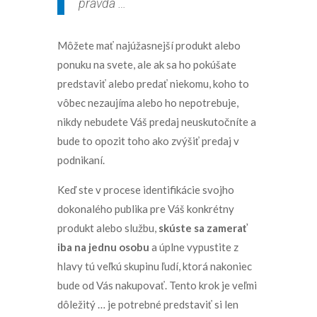
pravda …
Môžete mať najúžasnejší produkt alebo
ponuku na svete, ale ak sa ho pokúšate
predstaviť alebo predať niekomu, koho to
vôbec nezaujíma alebo ho nepotrebuje,
nikdy nebudete Váš predaj neuskutočníte a
bude to opozit toho ako zvýšiť predaj v
podnikaní.
Keď ste v procese identifikácie svojho
dokonalého publika pre Váš konkrétny
produkt alebo službu,
skúste sa zamerať
iba na jednu osobu
a úplne vypustite z
hlavy tú veľkú skupinu ľudí, ktorá nakoniec
bude od Vás nakupovať. Tento krok je veľmi
dôležitý … je potrebné predstaviť si len