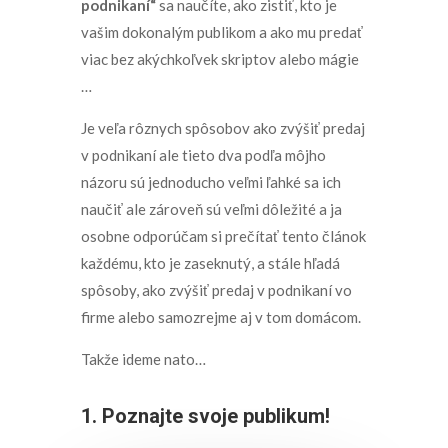
podnikaní
“
sa naučíte, ako zistiť, kto je
vašim dokonalým publikom a ako mu predať
viac bez akýchkoľvek skriptov alebo mágie
…
Je veľa rôznych spôsobov ako zvýšiť predaj
v podnikaní ale tieto dva podľa môjho
názoru sú jednoducho veľmi ľahké sa ich
naučiť ale zároveň sú veľmi dôležité a ja
osobne odporúčam si prečítať tento článok
každému, kto je zaseknutý, a stále hľadá
spôsoby, ako zvýšiť predaj v podnikaní vo
firme alebo samozrejme aj v tom domácom.
Takže ideme nato…
1. Poznajte svoje publikum!