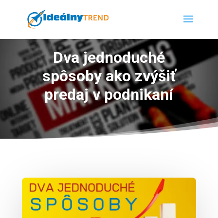
Dva jednoduché
spôsoby ako zvýšiť
predaj v podnikaní