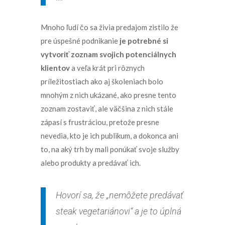
Mnoho ľudí čo sa živia predajom zistilo že
pre úspešné podnikanie
je potrebné si
vytvoriť zoznam svojich potenciálnych
klientov
a veľa krát pri rôznych
príležitostiach ako aj školeniach bolo
mnohým z nich ukázané, ako presne tento
zoznam zostaviť, ale väčšina z nich stále
zápasí s frustráciou, pretože presne
nevedia, kto je ich publikum, a dokonca ani
to, na aký trh by mali ponúkať svoje služby
alebo produkty a predávať ich.
Hovorí sa, že „nemôžete predávať
steak vegetariánovi“ a je to úplná