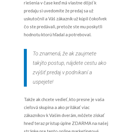
riešenia v čase keď má vlastne dôjsť k
predaju si uvedomíte že predaj sa už
uskutočnil a Váš zákazník už kúpil čokoľvek
čo ste predávali, pretože ste mu poskytli
hodnotu ktorú hľadal a potreboval.
To znamená, že ak zaujmete
takýto postup, nájdete cestu ako
zvýšiť predaj v podnikaní a
uspejete!
Takže ak chcete vedieť, kto presne je vaša
cieľová skupina a ako prilákať viac
zákazníkov k Vašim dverám, môžete získať
hneď teraz prístup úplne ZDARMA na našej
stránke pre tento online marketingové