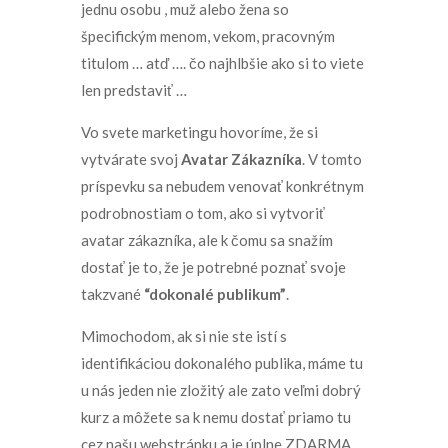
jednu osobu , muž alebo žena so
špecifickým menom, vekom, pracovným
titulom … atď …. čo najhlbšie ako si to viete
len predstaviť …
Vo svete marketingu hovoríme, že si
vytvárate svoj
Avatar Zákazníka
. V tomto
príspevku sa nebudem venovať konkrétnym
podrobnostiam o tom, ako si vytvoriť
avatar zákazníka, ale k čomu sa snažím
dostať je to, že je potrebné poznať svoje
takzvané
“dokonalé publikum”
.
Mimochodom, ak si nie ste istí s
identifikáciou dokonalého publika, máme tu
u nás jeden nie zložitý ale zato veľmi dobrý
kurz a môžete sa k nemu dostať priamo tu
cez našu webstránku a je úplne ZDARMA.